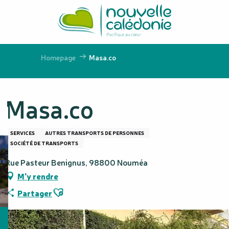
Aller
au
contenu
principal
Homepage
Masa.co
Masa.co
SERVICES
AUTRES TRANSPORTS DE PERSONNES
SOCIÉTÉ DE TRANSPORTS
Rue Pasteur Benignus, 98800 Nouméa
M'y rendre
Ajouter aux favoris
Partager