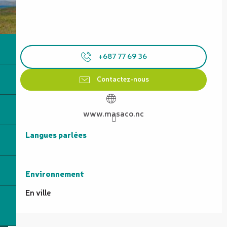
+687 77 69 36
Contactez-nous
www.masaco.nc
Langues parlées
Langues parlées
Environnement
Environnement
En ville