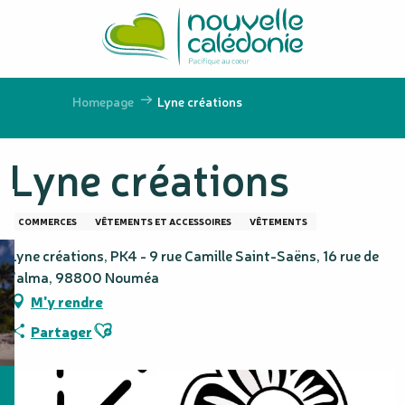
Aller
au
contenu
principal
Homepage
Lyne créations
Lyne créations
COMMERCES
VÊTEMENTS ET ACCESSOIRES
VÊTEMENTS
Lyne créations, PK4 - 9 rue Camille Saint-Saëns, 16 rue de
l’alma, 98800 Nouméa
M'y rendre
Ajouter aux favoris
Partager