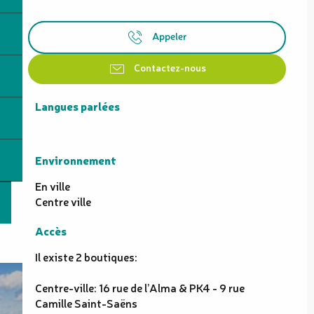
Appeler
Contactez-nous
Langues parlées
Langues parlées
Environnement
Environnement
En ville
Centre ville
Accès
Accès
Il existe 2 boutiques:
Centre-ville: 16 rue de l’Alma & PK4 - 9 rue
Camille Saint-Saëns