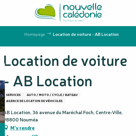
Aller
au
contenu
principal
Homepage
Location de voiture - AB Location
Location de voiture
- AB Location
SERVICES
AUTO / MOTO / CYCLE / BATEAU
AGENCE DE LOCATION DE VÉHICULES
AB Location, 36 avenue du Maréchal Foch, Centre-Ville,
98800 Nouméa
M'y rendre
Ajouter aux favoris