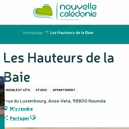
Aller
au
contenu
principal
Homepage
Les Hauteurs de la Baie
Les Hauteurs de la
Baie
MEUBLÉ ET GÎTE
STUDIO
APPARTEMENT
3 rue du Luxembourg, Anse-Vata, 98800 Nouméa
M'y rendre
Ajouter aux favoris
Partager