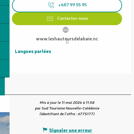
+687 99 55 95
Contactez-nous
www.leshauteursdelabaie.nc
Langues parlées
Langues parlées
Mis à jour le 11 mai 2026 à 11:58
par Sud Tourisme Nouvelle-Calédonie
(Identifiant de l'offre :
6775177
)
Signaler une erreur