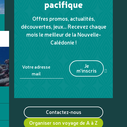
pacifique
Offres promos, actualités,
découvertes, jeux... Recevez chaque
mois le meilleur de la Nouvelle-
Calédonie !
Je
Votre adresse
m'inscris
mail
Contactez-nous
Organiser son voyage de A à Z