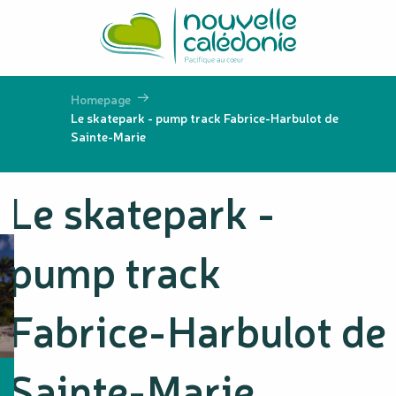
Aller
au
contenu
principal
Homepage
Le skatepark - pump track Fabrice-Harbulot de
Sainte-Marie
Le skatepark -
pump track
Fabrice-Harbulot de
Sainte-Marie