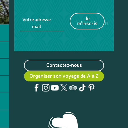
Je
Votre adresse
m'inscris
mail
Contactez-nous
Organiser son voyage de A à Z