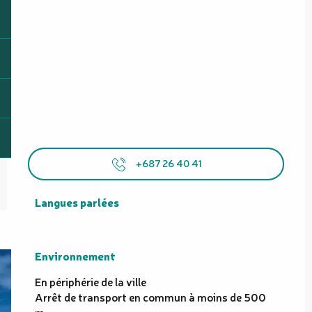
+687 26 40 41
Langues parlées
Langues parlées
Environnement
Environnement
En périphérie de la ville
Arrêt de transport en commun à moins de 500