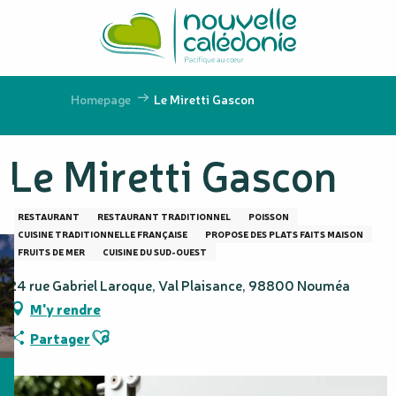
Aller
au
contenu
principal
Homepage
Le Miretti Gascon
Le Miretti Gascon
RESTAURANT
RESTAURANT TRADITIONNEL
POISSON
CUISINE TRADITIONNELLE FRANÇAISE
PROPOSE DES PLATS FAITS MAISON
FRUITS DE MER
CUISINE DU SUD-OUEST
24 rue Gabriel Laroque, Val Plaisance, 98800 Nouméa
M'y rendre
Ajouter aux favoris
Partager