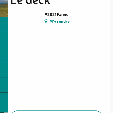
98881 Farino
M'y rendre