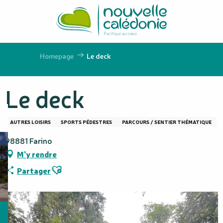
Aller
au
contenu
principal
Homepage
Le deck
Le deck
AUTRES LOISIRS
SPORTS PÉDESTRES
PARCOURS / SENTIER THÉMATIQUE
98881 Farino
M'y rendre
Ajouter aux favoris
Partager