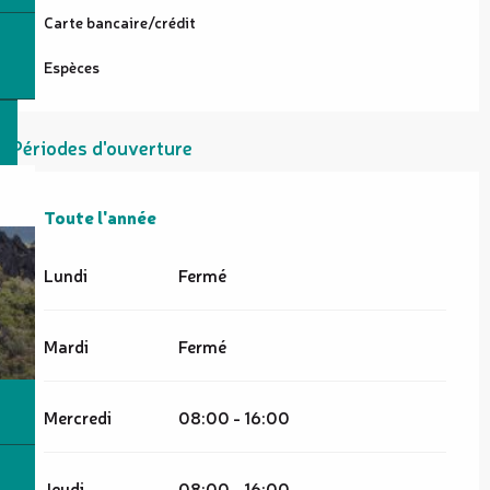
Carte bancaire/crédit
Espèces
Périodes d'ouverture
Toute l'année
Toute l'année
Lundi
Fermé
Mardi
Fermé
Mercredi
08:00 - 16:00
Jeudi
08:00 - 16:00