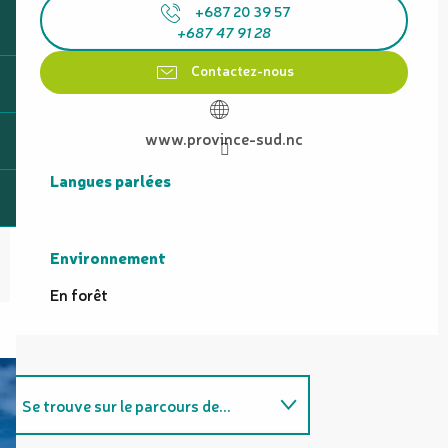
+687 20 39 57
+687 47 91 28
Contactez-nous
www.province-sud.nc
Langues parlées
Langues parlées
Environnement
Environnement
En forêt
Se trouve sur le parcours de...