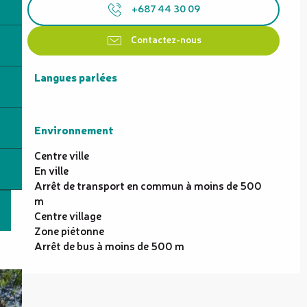
+687 44 30 09
Contactez-nous
Langues parlées
Langues parlées
Environnement
Environnement
Centre ville
En ville
Arrêt de transport en commun à moins de 500
m
Centre village
Zone piétonne
Arrêt de bus à moins de 500 m