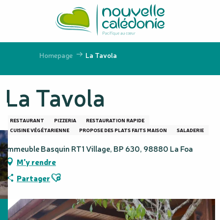
Aller
au
contenu
principal
Homepage
La Tavola
La Tavola
RESTAURANT
PIZZERIA
RESTAURATION RAPIDE
CUISINE VÉGÉTARIENNE
PROPOSE DES PLATS FAITS MAISON
SALADERIE
Immeuble Basquin RT1 Village, BP 630, 98880 La Foa
M'y rendre
Ajouter aux favoris
Partager