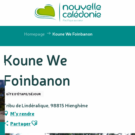
Aller
au
contenu
principal
Homepage
Koune We Foinbanon
Koune We
Foinbanon
GÎTE D'ÉTAPE/SÉJOUR
Tribu de Lindéralique, 98815 Hienghène
M'y rendre
Ajouter aux favoris
Partager