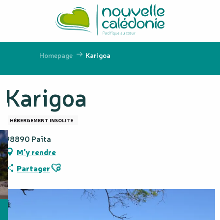
Aller
au
contenu
principal
Homepage
Karigoa
Karigoa
HÉBERGEMENT INSOLITE
98890 Païta
M'y rendre
Ajouter aux favoris
Partager