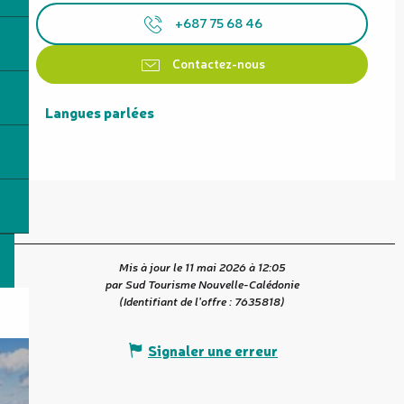
+687 75 68 46
Contactez-nous
Langues parlées
Langues parlées
Mis à jour le 11 mai 2026 à 12:05
par Sud Tourisme Nouvelle-Calédonie
(Identifiant de l'offre :
7635818
)
Signaler une erreur