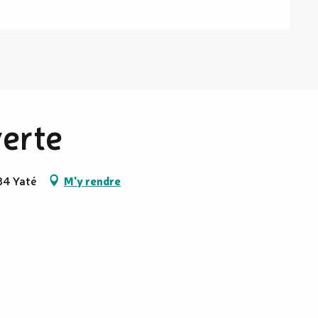
erte
34 Yaté
M'y rendre