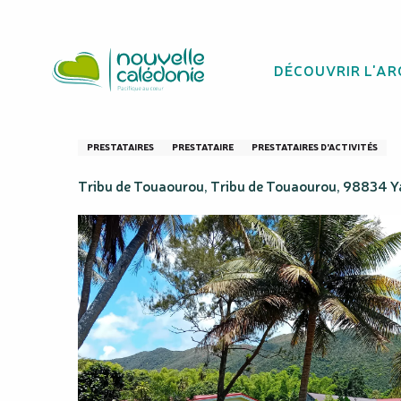
Aller
Homepage
Kamûrû Découverte
au
contenu
DÉCOUVRIR L'AR
principal
Kamûrû Découve
PRESTATAIRES
PRESTATAIRE
PRESTATAIRES D'ACTIVITÉS
Tribu de Touaourou, Tribu de Touaourou, 98834 Y