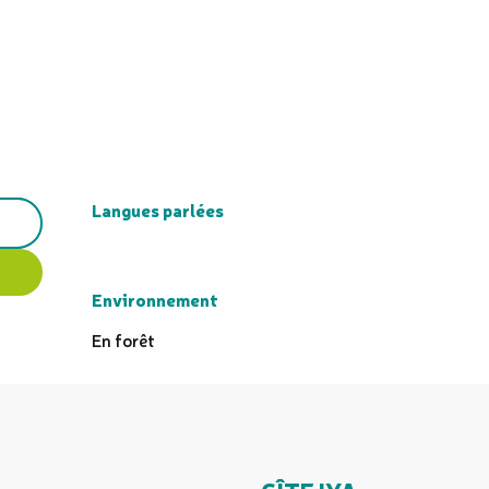
Langues parlées
Langues parlées
Environnement
Environnement
En forêt