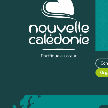
Con
Org