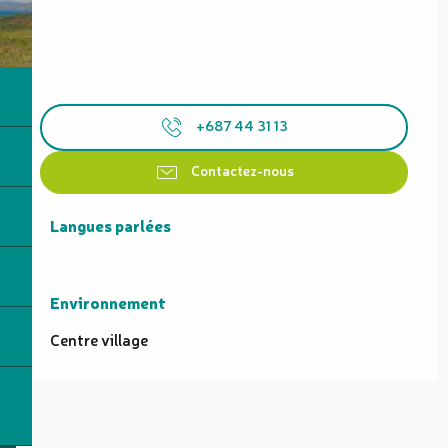
+687 44 31 13
Contactez-nous
Langues parlées
Langues parlées
Environnement
Environnement
Centre village