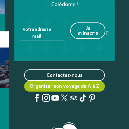
Calédonie !
Je
Votre adresse
m'inscris
mail
Contactez-nous
Organiser son voyage de A à Z