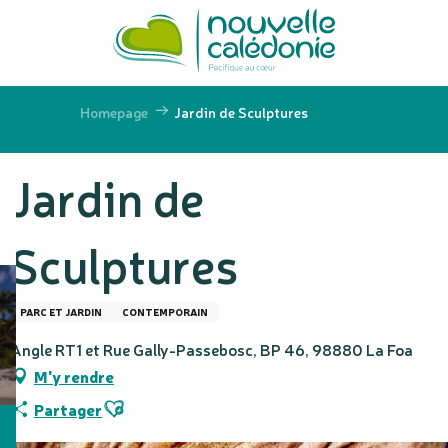
Aller
au
contenu
principal
Homepage
Jardin de Sculptures
Jardin de
Sculptures
PARC ET JARDIN
CONTEMPORAIN
Angle RT1 et Rue Gally-Passebosc, BP 46, 98880 La Foa
M'y rendre
Ajouter aux favoris
Partager