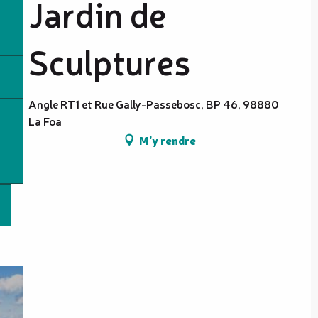
Jardin de
Sculptures
Angle RT1 et Rue Gally-Passebosc, BP 46, 98880
La Foa
M'y rendre