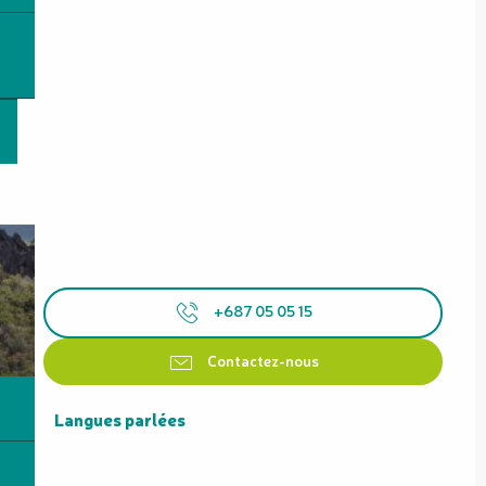
+687 05 05 15
Contactez-nous
Langues parlées
Langues parlées