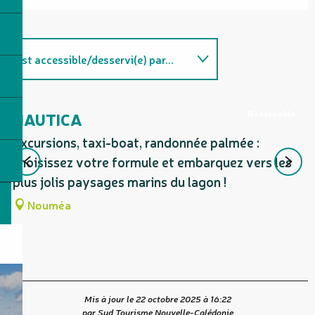
Est accessible/desservi(e) par...
Sur place
Réservable
NAUTICA
A
Excursions, taxi-boat, randonnée palmée :
Dé
choisissez votre formule et embarquez vers les
av
plus jolis paysages marins du lagon !
c
Nouméa
Mis à jour le 22 octobre 2025 à 16:22
par Sud Tourisme Nouvelle-Calédonie