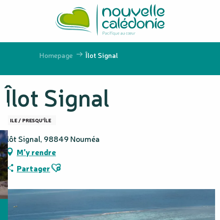
Aller
au
contenu
principal
Homepage
Îlot Signal
Îlot Signal
ILE / PRESQU'ÎLE
ilôt Signal, 98849 Nouméa
M'y rendre
Ajouter aux favoris
Partager