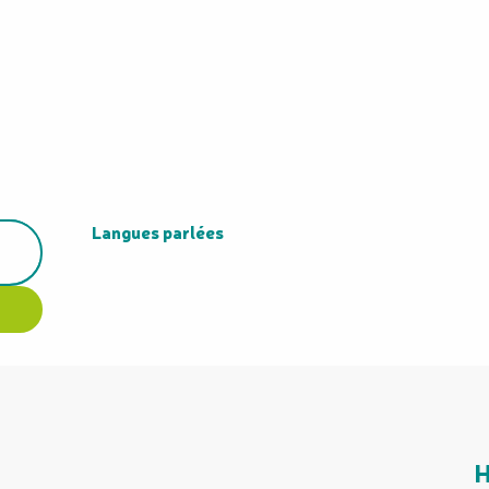
Langues parlées
Langues parlées
H