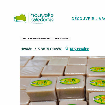
Aller
Homepage
Huilerie/Savonnerie d'Ouvéa
au
contenu
DÉCOUVRIR L'AR
principal
Huilerie/Savonn
ENTREPRISE À VISITER
ARTISANAT
Hwadrilla, 98814 Ouvéa
M'y rendre