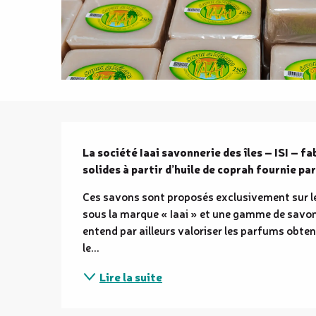
Description
La société Iaai savonnerie des îles – ISI – f
solides à partir d’huile de coprah fournie par 
Ces savons sont proposés exclusivement sur 
sous la marque « Iaai » et une gamme de savon 
entend par ailleurs valoriser les parfums obtenu
le...
Lire la suite