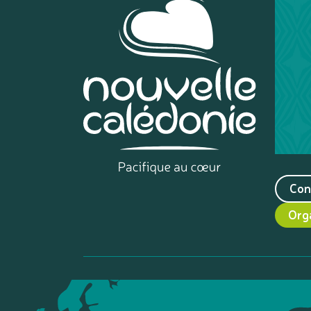
Con
Org