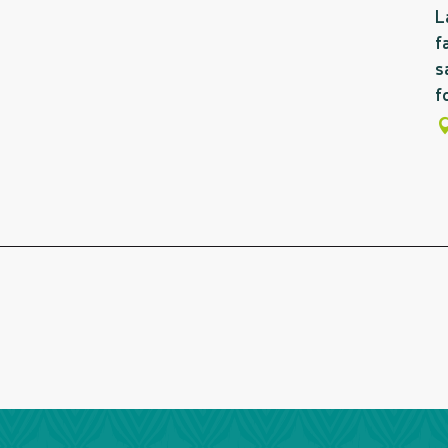
L
f
s
f