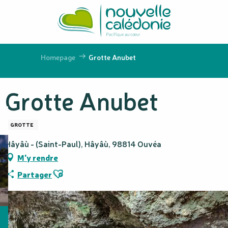
Aller
au
contenu
principal
Homepage
Grotte Anubet
Grotte Anubet
GROTTE
Hâyâù - (Saint-Paul), Hâyâù, 98814 Ouvéa
M'y rendre
Ajouter aux favoris
Partager