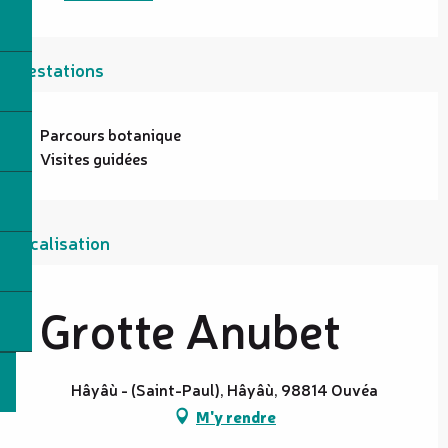
Prestations
Parcours botanique
Visites guidées
Localisation
Grotte Anubet
Hâyâù - (Saint-Paul), Hâyâù, 98814 Ouvéa
M'y rendre