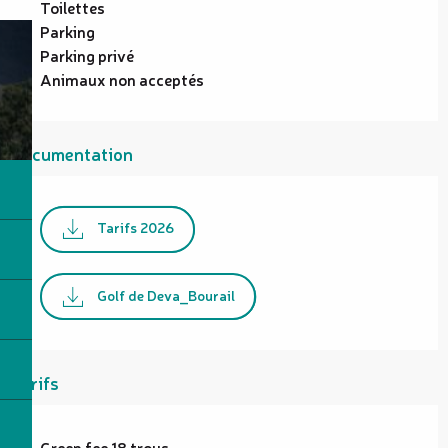
Toilettes
Parking
Parking privé
Animaux non acceptés
Documentation
Tarifs 2026
Golf de Deva_Bourail
Tarifs
Tarifs 2026
Green fee 18 trous