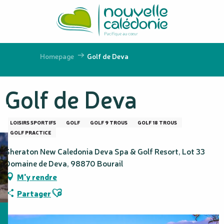
Aller
au
contenu
principal
Homepage
Golf de Deva
Golf de Deva
LOISIRS SPORTIFS
GOLF
GOLF 9 TROUS
GOLF 18 TROUS
GOLF PRACTICE
Sheraton New Caledonia Deva Spa & Golf Resort, Lot 33
Domaine de Deva, 98870 Bourail
M'y rendre
Ajouter aux favoris
Partager