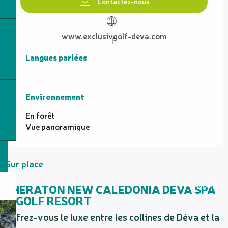
Contactez-nous
www.exclusivgolf-deva.com
Langues parlées
Langues parlées
Environnement
Environnement
En forêt
Vue panoramique
Sur place
Réservable
SHERATON NEW CALEDONIA DEVA SPA
& GOLF RESORT
S
Offrez-vous le luxe entre les collines de Déva et la