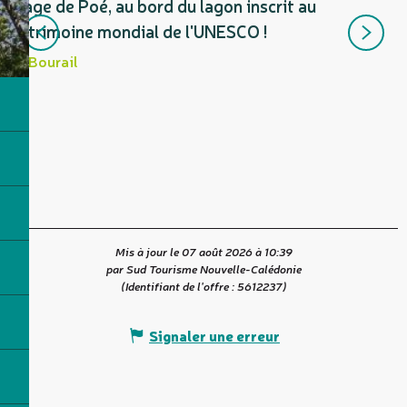
plage de Poé, au bord du lagon inscrit au
patrimoine mondial de l'UNESCO !
L
P
Bourail
6
s
Mis à jour le 07 août 2026 à 10:39
par Sud Tourisme Nouvelle-Calédonie
(Identifiant de l'offre :
5612237
)
Signaler une erreur