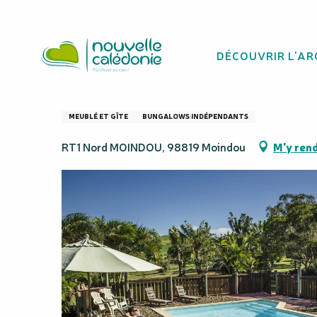
Aller
Homepage
Gîte Les Nautilus
au
contenu
DÉCOUVRIR L'AR
principal
Gîte Les Nautilus
MEUBLÉ ET GÎTE
BUNGALOWS INDÉPENDANTS
RT1 Nord MOINDOU, 98819 Moindou
M'y ren