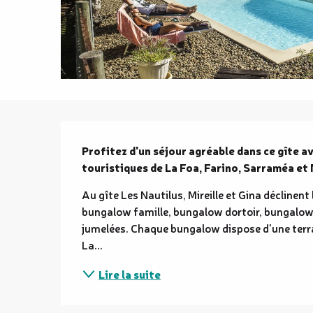
Description
Profitez d'un séjour agréable dans ce gîte av
touristiques de La Foa, Farino, Sarraméa et
Au gîte Les Nautilus, Mireille et Gina déclinent
bungalow famille, bungalow dortoir, bungalow
jumelées. Chaque bungalow dispose d'une terras
La...
Lire la suite