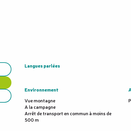
Langues parlées
Langues parlées
Environnement
Environnement
A
A
Vue montagne
P
A la campagne
Arrêt de transport en commun à moins de
500 m