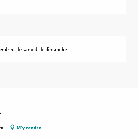
endredi, le samedi, le dimanche
l
il
M'y rendre