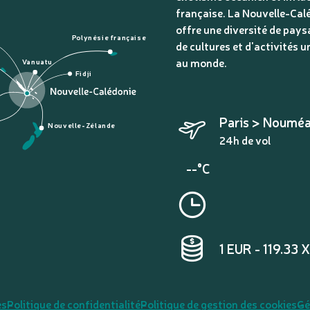
française. La Nouvelle-Cal
offre une diversité de pays
Polynésie française
de cultures et d'activités u
au monde.
Vanuatu
Fidji
Paris > Noumé
Nouvelle-Zélande
24h de vol
--°C
1 EUR - 119.33 
es
Politique de confidentialité
Politique de gestion des cookies
Gé