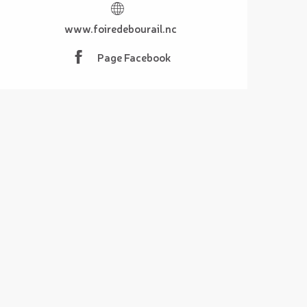
www.foiredebourail.nc
Page Facebook