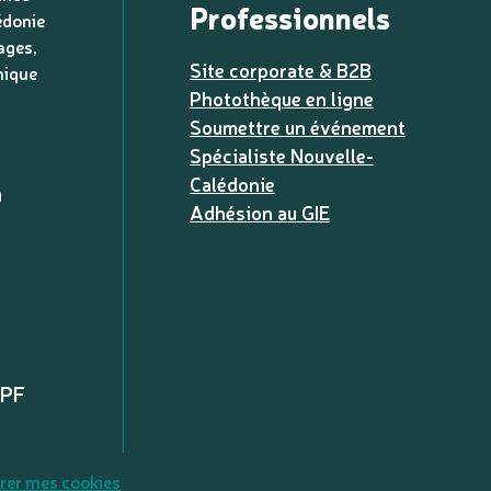
Professionnels
édonie
ages,
Site corporate & B2B
nique
Photothèque en ligne
Soumettre un événement
Spécialiste Nouvelle-
Calédonie
a
Adhésion au GIE
XPF
rer mes cookies