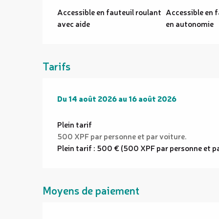
Accessible en fauteuil roulant
Accessible en f
avec aide
en autonomie
Tarifs
Du
Du
14 août 2026
14 août 2026
au
au
16 août 2026
16 août 2026
Plein tarif
500 XPF par personne et par voiture.
Plein tarif : 500 € (500 XPF par personne et pa
Moyens de paiement