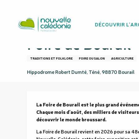
Aller
Homepage
Foire de Bourail
au
contenu
DÉCOUVRIR L'AR
principal
14 août > 16 août
Foire de Bourail
TRADITIONS ET FOLKLORE
FOIRE OU SALON
AGRICULTURE
Hippodrome Robert Dumté, Téné, 98870 Bourail
Description
La Foire de Bourail est le plus grand événem
Chaque mois d’août, des milliers de visiteur
découvrir le monde broussard.
La Foire de Bourail revient en 2026 pour sa 48e 
Nouvelle-Calédonie, cette foire‑exposition est l