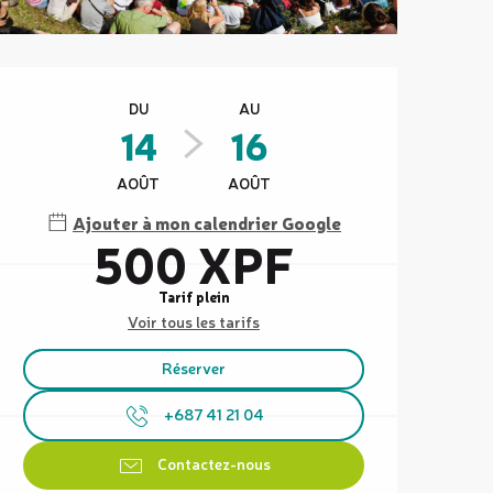
Ouverture et coordonnées
DU
AU
14
16
AOÛT
AOÛT
Ajouter à mon calendrier Google
500 XPF
Tarif plein
Voir tous les tarifs
Réserver
+687 41 21 04
Contactez-nous