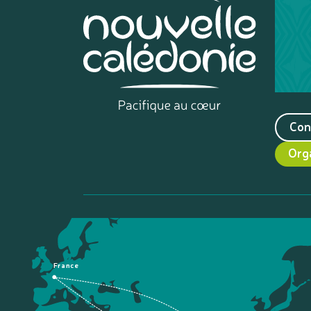
Con
Org
France