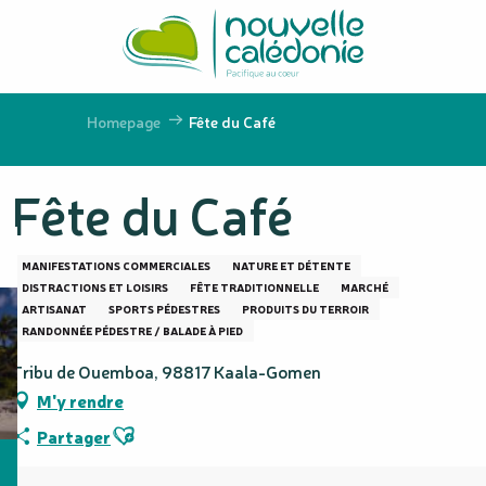
Aller
au
contenu
principal
Homepage
Fête du Café
Fête du Café
MANIFESTATIONS COMMERCIALES
NATURE ET DÉTENTE
DISTRACTIONS ET LOISIRS
FÊTE TRADITIONNELLE
MARCHÉ
ARTISANAT
SPORTS PÉDESTRES
PRODUITS DU TERROIR
RANDONNÉE PÉDESTRE / BALADE À PIED
Tribu de Ouemboa, 98817 Kaala-Gomen
M'y rendre
Ajouter aux favoris
Partager