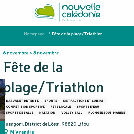
Aller
au
contenu
principal
Homepage
Fête de la plage/Triathlon
6 novembre > 8 novembre
Fête de la
plage/Triathlon
NATURE ET DÉTENTE
SPORTS
DISTRACTIONS ET LOISIRS
COMPÉTITION SPORTIVE
FÊTE LOCALE
SPORTS D'EAU
SPORTS DE BALLE
NATATION
VOLLEY-BALL
PLONGÉE SOUS-MARINE
Luengoni, District de Lössi, 98820 Lifou
M'y rendre