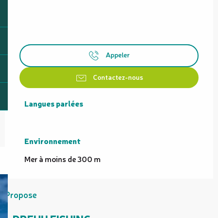
Appeler
Contactez-nous
Langues parlées
Langues parlées
Environnement
Environnement
Mer à moins de 300 m
Propose