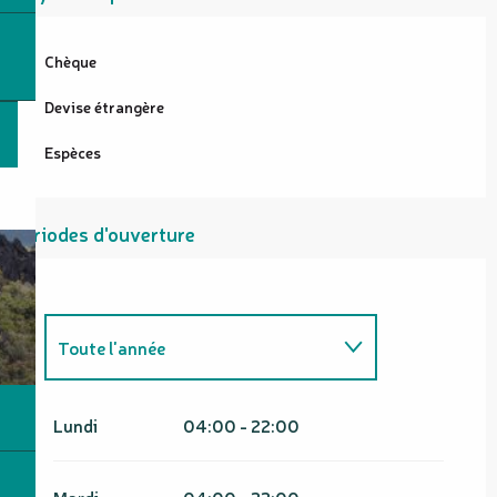
Chèque
Devise étrangère
Espèces
Périodes d'ouverture
Toute l'année
Du
1 janvier 2026
au
31 mars
2026
Lundi
04:00 - 22:00
Du
1 janvier 2027
au
31 mars
2027
Mardi
04:00 - 22:00