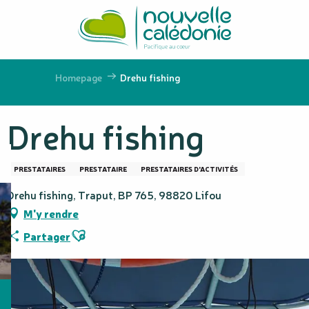
Aller
au
contenu
principal
Homepage
Drehu fishing
Drehu fishing
PRESTATAIRES
PRESTATAIRE
PRESTATAIRES D'ACTIVITÉS
Drehu fishing, Traput, BP 765, 98820 Lifou
M'y rendre
Ajouter aux favoris
Partager