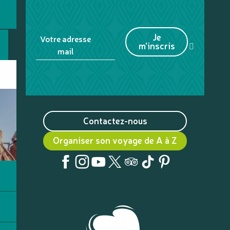
Je
Votre adresse
m'inscris
mail
Contactez-nous
Organiser son voyage de A à Z