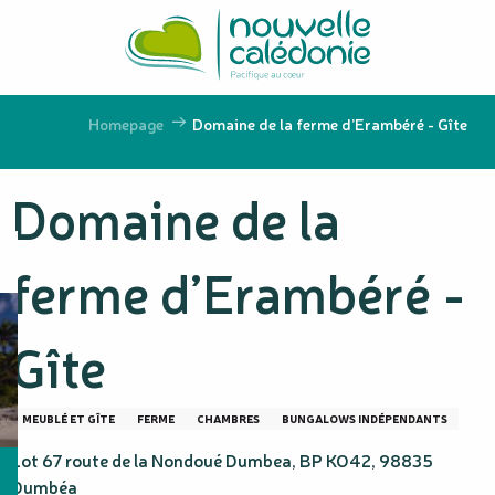
Aller
au
contenu
principal
Homepage
Domaine de la ferme d’Erambéré - Gîte
Domaine de la
ferme d’Erambéré -
Gîte
MEUBLÉ ET GÎTE
FERME
CHAMBRES
BUNGALOWS INDÉPENDANTS
Lot 67 route de la Nondoué Dumbea, BP KO42, 98835
Dumbéa