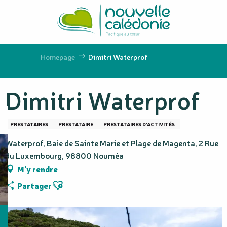
Aller
au
contenu
principal
Homepage
Dimitri Waterprof
Dimitri Waterprof
PRESTATAIRES
PRESTATAIRE
PRESTATAIRES D'ACTIVITÉS
Waterprof, Baie de Sainte Marie et Plage de Magenta, 2 Rue
du Luxembourg, 98800 Nouméa
M'y rendre
Ajouter aux favoris
Partager