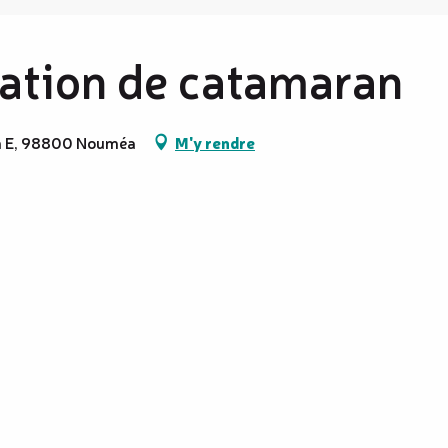
cation de catamaran
on E, 98800 Nouméa
M'y rendre