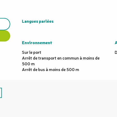
Langues parlées
Langues parlées
Environnement
Environnement
A
A
Sur le port
D
Arrêt de transport en commun à moins de
500 m
Arrêt de bus à moins de 500 m