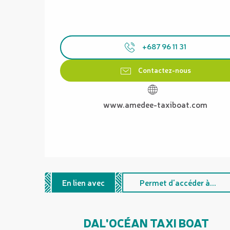
+687 96 11 31
Contactez-nous
www.amedee-taxiboat.com
En lien avec
Permet d'accéder à...
DAL'OCÉAN TAXI BOAT