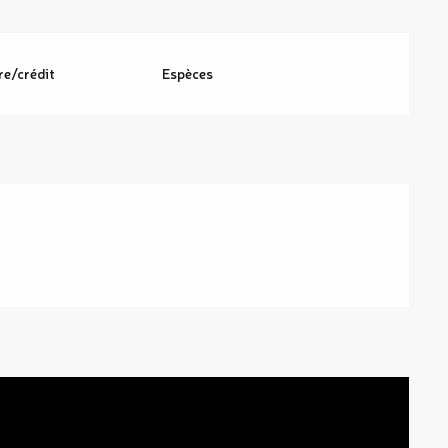
re/crédit
Espèces