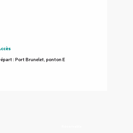
ccès
ccès
épart : Port Brunelet, ponton E
Réservable
DAL’OCÉAN - S
à partir de