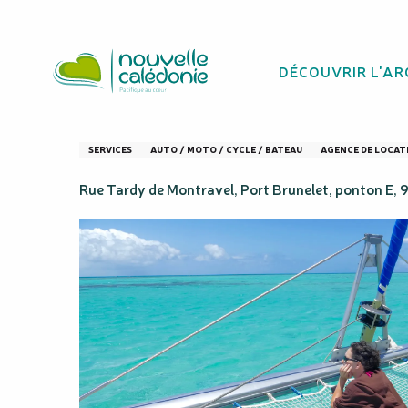
Aller
Homepage
Dal'Océan - Location de catamaran
au
contenu
DÉCOUVRIR L'AR
principal
Dal'Océan - Loca
SERVICES
AUTO / MOTO / CYCLE / BATEAU
AGENCE DE LOCAT
Rue Tardy de Montravel, Port Brunelet, ponton E