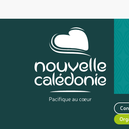
Con
Org