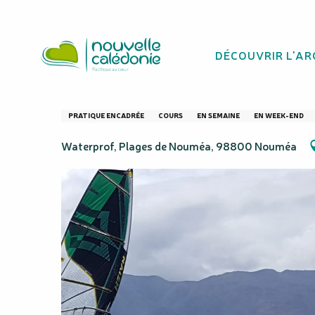
Aller
Homepage
Cours de planche à voile - Waterprof
au
contenu
DÉCOUVRIR L'AR
principal
Cours de planche
PRATIQUE ENCADRÉE
COURS
EN SEMAINE
EN WEEK-END
Waterprof, Plages de Nouméa, 98800 Nouméa