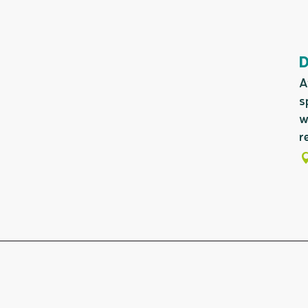
A
s
w
r