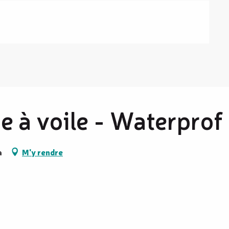
e à voile - Waterprof
a
M'y rendre