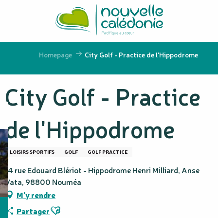
Aller
au
contenu
principal
Homepage
City Golf - Practice de l'Hippodrome
City Golf - Practice
de l'Hippodrome
LOISIRS SPORTIFS
GOLF
GOLF PRACTICE
14 rue Edouard Blériot - Hippodrome Henri Milliard, Anse
Vata, 98800 Nouméa
M'y rendre
Ajouter aux favoris
Partager