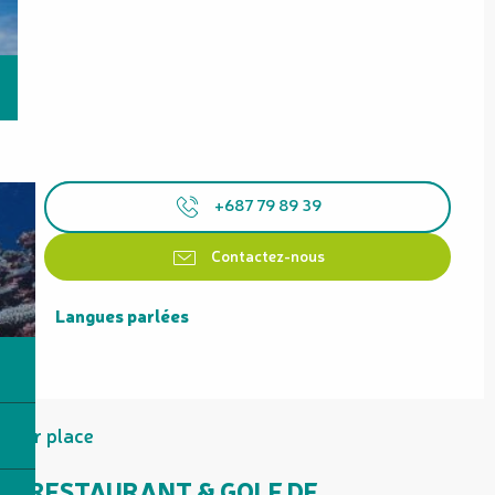
+687 79 89 39
Contactez-nous
Langues parlées
Langues parlées
Sur place
RESTAURANT & GOLF DE