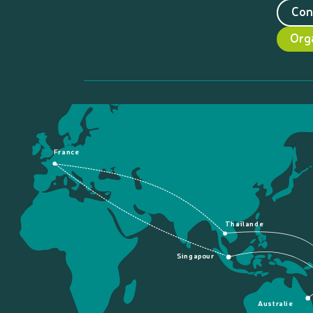
Con
Org
France
Thaïlande
Singapour
Australie