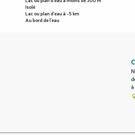
Isolé
Lac ou plan d'eau à -5 km
Au bord de l'eau
C
N
d
à