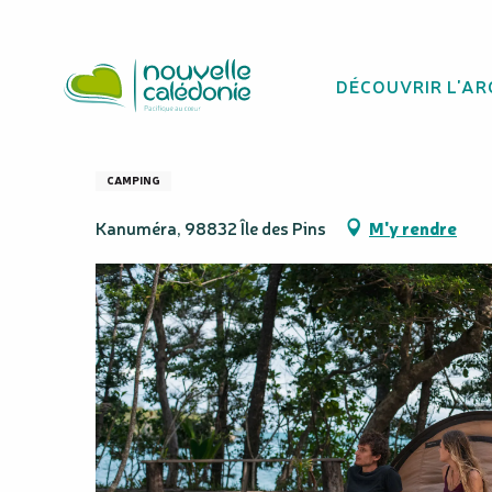
Aller
Homepage
Chez Lylone - Camping
au
contenu
DÉCOUVRIR L'AR
principal
Chez Lylone - C
CAMPING
Kanuméra, 98832 Île des Pins
M'y rendre