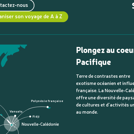
tactez-nous
aniser son voyage de A à Z
Plongez au coeu
Pacifique
Terre de contrastes entre
exotisme océanien et influ
française. La Nouvelle-Cal
offre une diversité de pays
Polynésie française
de cultures et d'activités u
au monde.
Vanuatu
Fidji