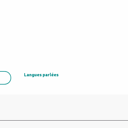
Langues parlées
Langues parlées