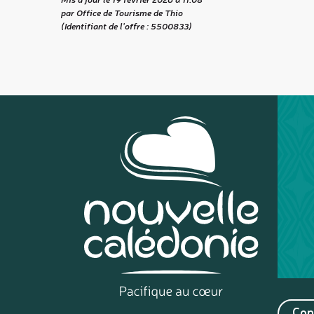
par Office de Tourisme de Thio
(Identifiant de l'offre :
5500833
)
Con