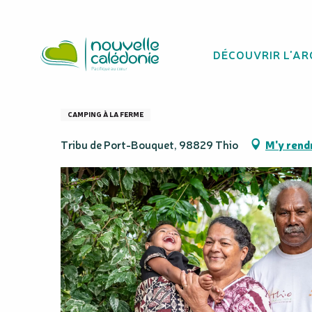
Aller
Homepage
Camping Chez Julien et Maéva
au
contenu
DÉCOUVRIR L'AR
principal
Camping Chez Ju
CAMPING À LA FERME
Tribu de Port-Bouquet, 98829 Thio
M'y rend