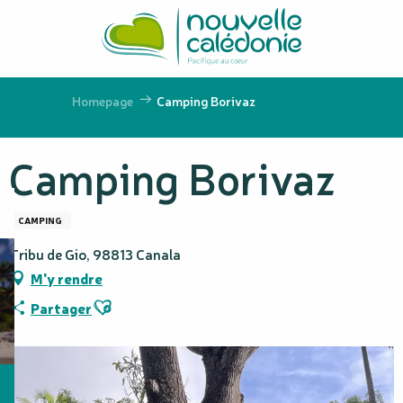
Aller
au
contenu
principal
Homepage
Camping Borivaz
Camping Borivaz
CAMPING
Tribu de Gio, 98813 Canala
M'y rendre
Ajouter aux favoris
Partager