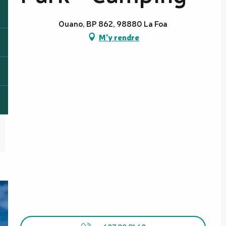
Ouano, BP 862, 98880 La Foa
M'y rendre