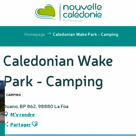
Aller
au
contenu
principal
Homepage
Caledonian Wake Park - Camping
Caledonian Wake
Park - Camping
CAMPING
Ouano, BP 862, 98880 La Foa
M'y rendre
Ajouter aux favoris
Partager