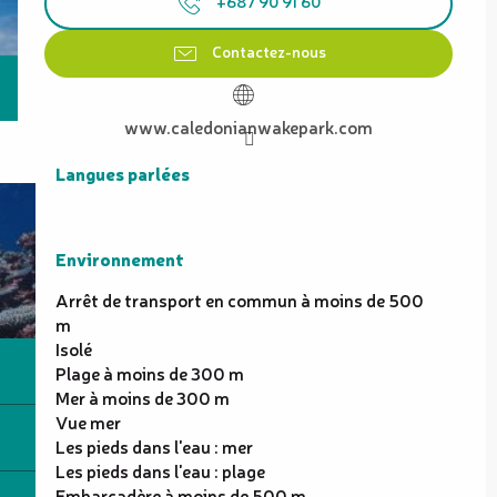
+687 90 91 60
Contactez-nous
www.caledonianwakepark.com
Langues parlées
Langues parlées
Environnement
Environnement
Arrêt de transport en commun à moins de 500
m
Isolé
Plage à moins de 300 m
Mer à moins de 300 m
Vue mer
Les pieds dans l'eau : mer
Les pieds dans l'eau : plage
Embarcadère à moins de 500 m