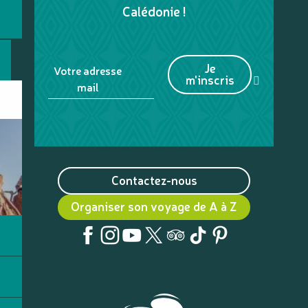
Calédonie !
Je
Votre adresse
m'inscris
mail
Contactez-nous
Organiser son voyage de A à Z