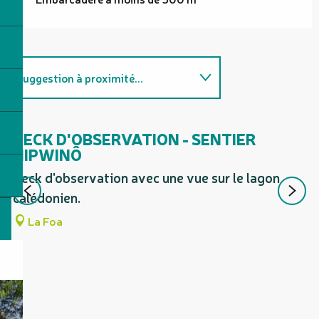
Suggestion à proximité...
Coups de cœur / incontournables
DECK D'OBSERVATION - SENTIER
L
NIPWINÔ
Le
Deck d'observation avec une vue sur le lagon
calédonien.
La Foa