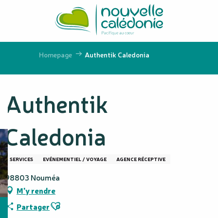
Aller
au
contenu
principal
Homepage
Authentik Caledonia
Authentik
Caledonia
SERVICES
EVÉNEMENTIEL / VOYAGE
AGENCE RÉCEPTIVE
98803 Nouméa
M'y rendre
Ajouter aux favoris
Partager