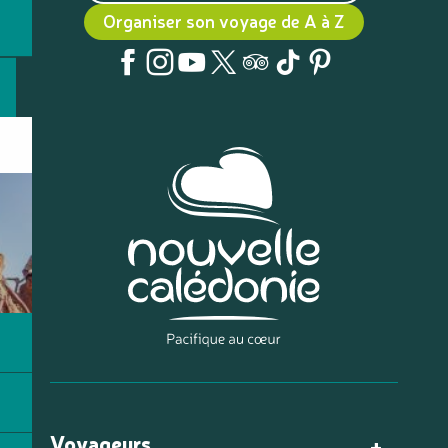
Organiser son voyage de A à Z
Voyageurs