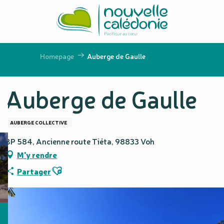
Aller
au
contenu
principal
Homepage
Auberge de Gaulle
Auberge de Gaulle
AUBERGE COLLECTIVE
BP 584, Ancienne route Tiéta, 98833 Voh
M'y rendre
Ajouter aux favoris
Partager