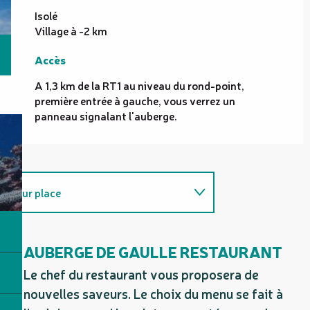
Isolé
Village à -2 km
Accès
Accès
A 1,3 km de la RT1 au niveau du rond-point,
première entrée à gauche, vous verrez un
panneau signalant l'auberge.
Sur place
Adresse utile
AUBERGE DE GAULLE RESTAURANT
Le chef du restaurant vous proposera de
nouvelles saveurs. Le choix du menu se fait à