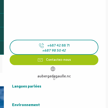
+687 42 88 71
+687 98 50 42
Contactez-nous
aubergedegaulle.nc
Langues parlées
Langues parlées
Environnement
Environnement