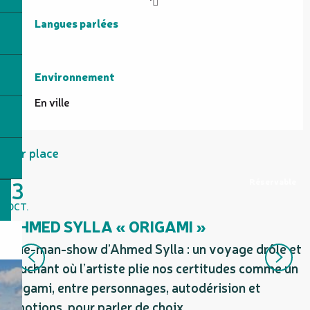
Langues parlées
Langues parlées
Environnement
Environnement
En ville
Sur place
3
Réservable
OCT.
O
AHMED SYLLA « ORIGAMI »
One-man-show d’Ahmed Sylla : un voyage drôle et
L
touchant où l’artiste plie nos certitudes comme un
2
origami, entre personnages, autodérision et
émotions, pour parler de choix,...