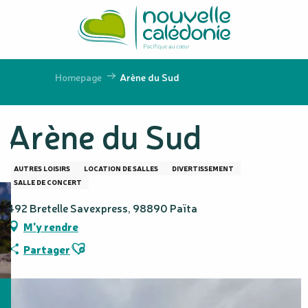
Aller
au
contenu
principal
Homepage
Arène du Sud
Arène du Sud
AUTRES LOISIRS
LOCATION DE SALLES
DIVERTISSEMENT
SALLE DE CONCERT
492 Bretelle Savexpress, 98890 Païta
M'y rendre
Ajouter aux favoris
Partager