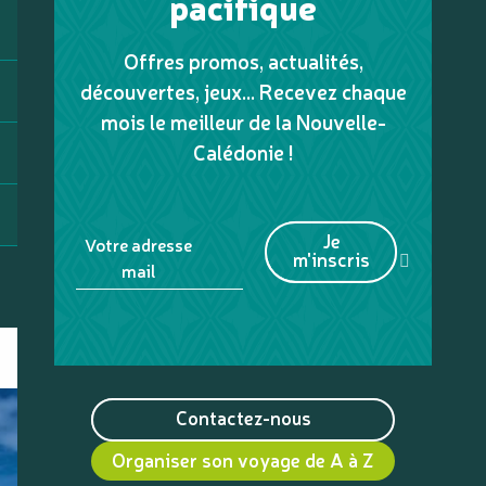
pacifique
Offres promos, actualités,
découvertes, jeux... Recevez chaque
mois le meilleur de la Nouvelle-
Calédonie !
Je
Votre adresse
m'inscris
mail
Contactez-nous
Organiser son voyage de A à Z