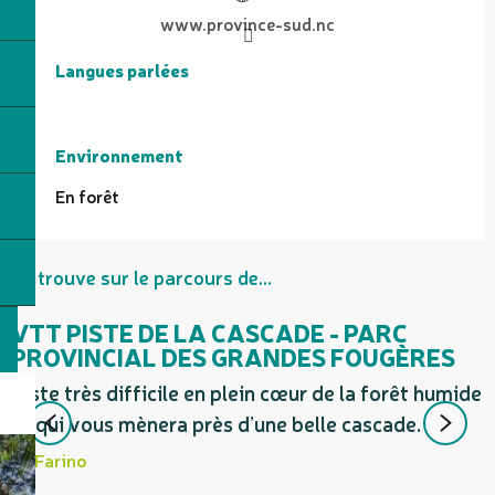
www.province-sud.nc
Langues parlées
Langues parlées
Environnement
Environnement
En forêt
Se trouve sur le parcours de...
VTT PISTE DE LA CASCADE - PARC
PROVINCIAL DES GRANDES FOUGÈRES
Piste très difficile en plein cœur de la forêt humide
P
et qui vous mènera près d’une belle cascade.
Farino