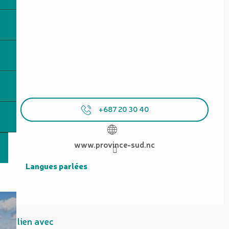
+687 20 30 40
www.province-sud.nc
Langues parlées
Langues parlées
En lien avec