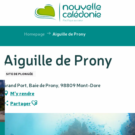
Aller
au
contenu
principal
Homepage
Aiguille de Prony
Aiguille de Prony
SITE DE PLONGÉE
Grand Port, Baie de Prony, 98809 Mont-Dore
M'y rendre
Ajouter aux favoris
Partager