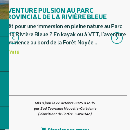
AVENTURE PULSION AU PARC
PROVINCIAL DE LA RIVIÈRE BLEUE
Prêt pour une immersion en pleine nature au Parc
A
de la Rivière Bleue ? En kayak ou à VTT, l'aventure
j
commence au bord de la Forêt Noyée...
v
Yaté
t
Mis à jour le 22 octobre 2025 à 16:15
par Sud Tourisme Nouvelle-Calédonie
(Identifiant de l'offre :
5498146
)
Signaler une erreur