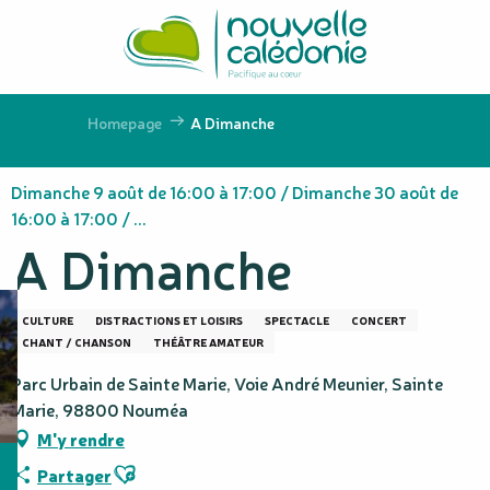
Aller
au
contenu
principal
Homepage
A Dimanche
Dimanche 9 août de 16:00 à 17:00 / Dimanche 30 août de
16:00 à 17:00 / ...
A Dimanche
CULTURE
DISTRACTIONS ET LOISIRS
SPECTACLE
CONCERT
CHANT / CHANSON
THÉÂTRE AMATEUR
Parc Urbain de Sainte Marie, Voie André Meunier, Sainte
Marie, 98800 Nouméa
M'y rendre
Ajouter aux favoris
Partager