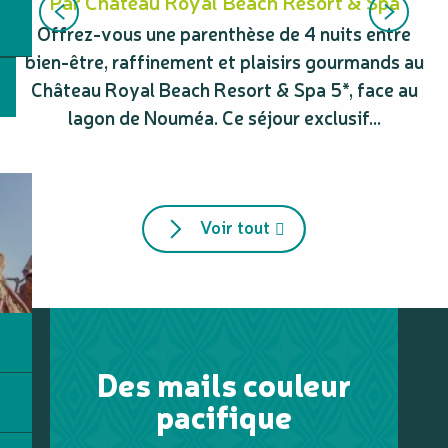
Par Château Royal Beach Resort & Spa
Offrez-vous une parenthèse de 4 nuits entre
bien-être, raffinement et plaisirs gourmands au
s
Château Royal Beach Resort & Spa 5*, face au
P
lagon de Nouméa. Ce séjour exclusif...
Voir tout
Des mails couleur
pacifique