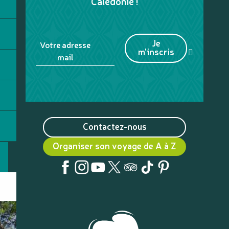
Calédonie !
Je
Votre adresse
m'inscris
mail
Contactez-nous
Organiser son voyage de A à Z