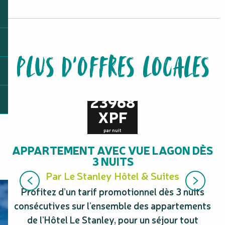
PLUS D'OFFRES LOCALES
à partir de
23968
XPF
par nuit
APPARTEMENT AVEC VUE LAGON DÈS
F
3 NUITS
Par Le Stanley Hôtel & Suites
Profitez d’un tarif promotionnel dès 3 nuits
consécutives sur l’ensemble des appartements
de l’Hôtel Le Stanley, pour un séjour tout
l