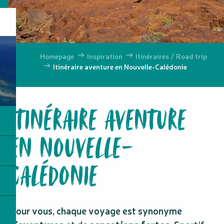
Homepage
Inspiration
Itinéraires / Road trip
Itinéraire aventure en Nouvelle-Calédonie
ITINÉRAIRE AVENTURE
EN NOUVELLE-
CALÉDONIE
Pour vous, chaque voyage est synonyme