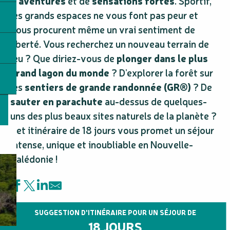
d’aventures
et de
sensations fortes
. Sportif,
les grands espaces ne vous font pas peur et
vous procurent même un vrai sentiment de
liberté. Vous recherchez un nouveau terrain de
jeu ? Que diriez-vous de
plonger dans le plus
grand lagon du monde
? D’explorer la forêt sur
les
sentiers de grande randonnée (GR®)
? De
sauter en parachute
au-dessus de quelques-
uns des plus beaux sites naturels de la planète ?
Cet itinéraire de 18 jours vous promet un séjour
intense, unique et inoubliable en Nouvelle-
Calédonie !
SUGGESTION D'ITINÉRAIRE POUR UN SÉJOUR DE
18 JOURS