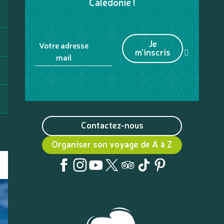
Calédonie !
Je
Votre adresse
m'inscris
mail
Contactez-nous
Organiser son voyage de A à Z