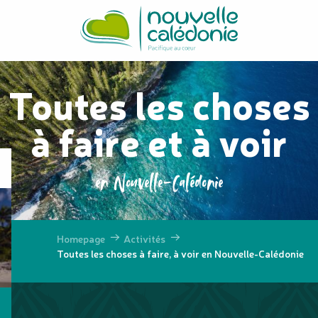
Aller
au
contenu
principal
Toutes les choses
à faire et à voir
en Nouvelle-Calédonie
Homepage
Activités
Toutes les choses à faire, à voir en Nouvelle-Calédonie