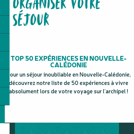
ORGANISER VOTRE
Sud Découverte
Scub'Addict
SÉJOUR
Aire de repos au Creek des Japonais
Chapelle Notre-Dame de Lourdes
Trou d'eau de Prony
Waves Seeker
Grotte de la Troisième
Neutomo Excursions
TOP 50 EXPÉRIENCES EN NOUVELLE-
CALÉDONIE
Pour un séjour inoubliable en Nouvelle-Calédonie,
découvrez notre liste de 50 expériences à vivre
absolument lors de votre voyage sur l’archipel !