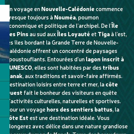
Un voyage en
Nouvelle-Calédonie
commence
presque toujours à
Nouméa
, poumon
économique et politique de l’archipel. De l’
Île
des Pins
au sud aux
Îles Loyauté
et
Tiga
à l’est,
les îles bordant la Grande Terre de Nouvelle-
Calédonie offrent un concentré de paysages
époustouflants. Entourées d’un
lagon inscrit à
l’UNESCO
, elles sont habitées par des
tribus
Kanak
, aux traditions et savoir-faire affirmés.
Destination loisirs entre terre et mer, la
côte
Ouest
fait le bonheur des visiteurs en quête
d’activités culturelles, naturelles et sportives.
Pour un voyage
hors des sentiers battus
, la
côte Est
est une destination idéale. Vous
plongerez avec délice dans une nature grandiose