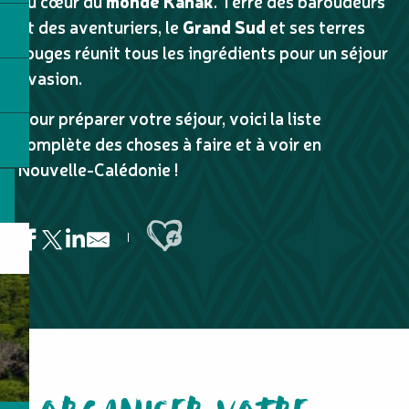
au cœur du
monde Kanak
. Terre des baroudeurs
et des aventuriers, le
Grand Sud
et ses terres
rouges réunit tous les ingrédients pour un séjour
évasion.
Pour préparer votre séjour, voici la liste
complète des choses à faire et à voir en
Nouvelle-Calédonie !
Ajouter aux favoris
Le Gouffre de Charybde
Dal'Océan - Location de catamaran
Château d'eau
Les Pétroglyphes de moindou