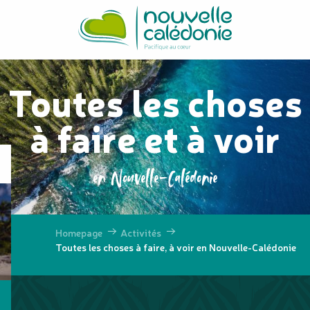
Aller
au
contenu
principal
Toutes les choses
à faire et à voir
en Nouvelle-Calédonie
Homepage
Activités
Toutes les choses à faire, à voir en Nouvelle-Calédonie