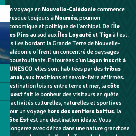
Un voyage en
Nouvelle-Calédonie
commence
presque toujours à
Nouméa
, poumon
économique et politique de l’archipel. De l’
Île
des Pins
au sud aux
Îles Loyauté
et
Tiga
à l’est,
les îles bordant la Grande Terre de Nouvelle-
Calédonie offrent un concentré de paysages
époustouflants. Entourées d’un
lagon inscrit à
l’UNESCO
, elles sont habitées par des
tribus
Kanak
, aux traditions et savoir-faire affirmés.
Destination loisirs entre terre et mer, la
côte
Ouest
fait le bonheur des visiteurs en quête
d’activités culturelles, naturelles et sportives.
Pour un voyage
hors des sentiers battus
, la
côte Est
est une destination idéale. Vous
plongerez avec délice dans une nature grandiose