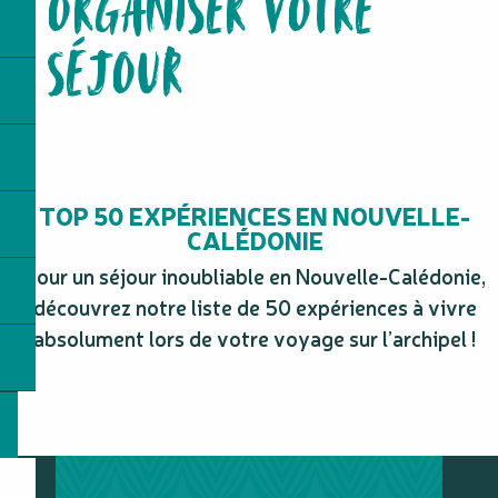
ORGANISER VOTRE
Plage de Hpédé
Chez Joss kayak
SÉJOUR
Riding NC
Tiéti Diving
Plage de la Baie de Plum
Table d'hôtes - Pocquereux Randonnées
KI BÂ MÖRU
Vallée de la Tontouta
TOP 50 EXPÉRIENCES EN NOUVELLE-
CALÉDONIE
Pour un séjour inoubliable en Nouvelle-Calédonie,
découvrez notre liste de 50 expériences à vivre
absolument lors de votre voyage sur l’archipel !