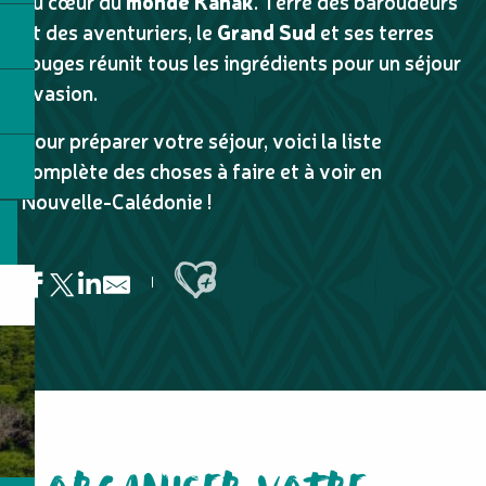
au cœur du
monde Kanak
. Terre des baroudeurs
et des aventuriers, le
Grand Sud
et ses terres
rouges réunit tous les ingrédients pour un séjour
évasion.
Pour préparer votre séjour, voici la liste
complète des choses à faire et à voir en
Nouvelle-Calédonie !
Ajouter aux favoris
Grotte de Pethoen
Aquarium des Lagons
Cascade de Bâ
Magenta plage