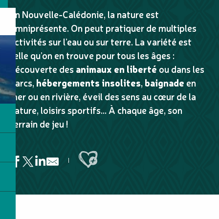
En Nouvelle-Calédonie, la nature est
omniprésente. On peut pratiquer de multiples
activités sur l’eau ou sur terre. La variété est
telle qu’on en trouve pour tous les âges :
découverte des
animaux en liberté
ou dans les
parcs,
hébergements insolites
,
baignade
en
mer ou en rivière, éveil des sens au cœur de la
nature, loisirs sportifs… À chaque âge, son
terrain de jeu !
Ajouter aux favoris
Pierre Dialla
Parc Bellevue