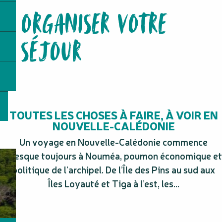
Plage de Nenon
ORGANISER VOTRE
Albert Trohmaé
Pia Pacué
Aire de pique-nique de Robinson
SÉJOUR
Laser Game Evolution
Aire de jeux pour enfants à Deva
Dzumac Tour
Parc de Boulari
Journée découverte d'une tribu - Association Do Vee
La Fermette de Mouirange
TOUTES LES CHOSES À FAIRE, À VOIR EN
NOUVELLE-CALÉDONIE
Un voyage en Nouvelle-Calédonie commence
presque toujours à Nouméa, poumon économique et
politique de l’archipel. De l’Île des Pins au sud aux
Îles Loyauté et Tiga à l’est, les...