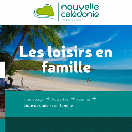
Aller
au
contenu
principal
Les loisirs en
famille
Homepage
Activités
Famille
Liste des loisirs en famille