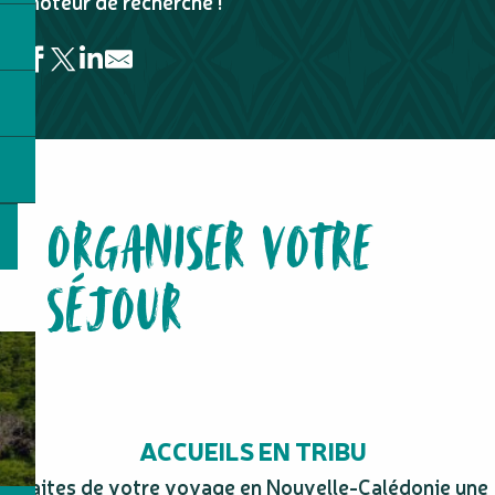
moteur de recherche !
Maya Location
Taxis de Nouméa
Location de voiture - Gîte Nataïwatch
ORGANISER VOTRE
Kwï Tchéö Transport
Oleti Tours
AMARENT - Location de scooter électrique
SÉJOUR
Allo Transports
VIP Drive NC
Abaca Croisières
Kou-Bugny Excursion
Casy Express
Kuaré
ACCUEILS EN TRIBU
Faites de votre voyage en Nouvelle-Calédonie une