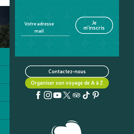
Je
Votre adresse
m'inscris
mail
Contactez-nous
Organiser son voyage de A à Z