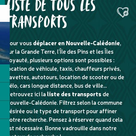
LISTE DE TOUS LES
Ajouter
TRANSPORTS
Pour vous
déplacer en Nouvelle-Calédonie
,
sur la Grande Terre, l’Île des Pins et les Îles
Loyauté, plusieurs options sont possibles :
location de véhicule, taxis, chauffeurs privés,
navettes, autotours, location de scooter ou de
vélo, cars longue distance, bus de ville…
Retrouvez ici la
liste des transports
de
Nouvelle-Calédonie. Filtrez selon la commune
désirée ou le type de transport pour affiner
votre recherche. Pensez à réserver quand cela
est nécessaire. Bonne vadrouille dans notre