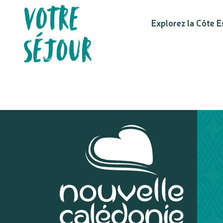
VOTRE
La Petite Ferme - Table d'hôtes
Single Fin
Explorez la Côte E
La Table des Gourmets
SÉJOUR
Table d'Hôte Tamanou Beach
Restaurant de l'hôtel Beaupré
Restaurant - Bar du Gite Iya