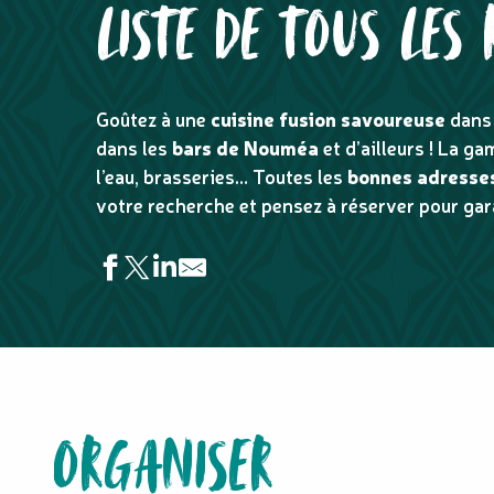
LISTE DE TOUS LES
Goûtez à une
cuisine fusion savoureuse
dans
dans les
bars de Nouméa
et d’ailleurs ! La g
l’eau, brasseries… Toutes les
bonnes adresses
votre recherche et pensez à réserver pour gara
Snack O'kafika
Le Fronton Etchekhan
Kanuméra - Ouré Lodge
Codebar
ORGANISER
Chez Loulou & Lélène
Snack du Karting de Nakutakoin