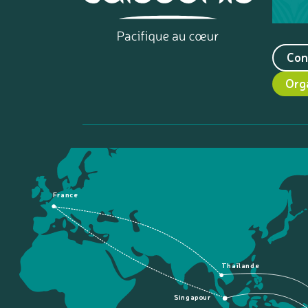
Con
Org
France
Thaïlande
Singapour