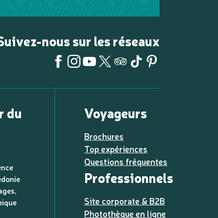
Suivez-nous sur les réseaux
r du
Voyageurs
Brochures
Top expériences
Questions fréquentes
ence
Professionnels
édonie
ages,
Site corporate & B2B
nique
Photothèque en ligne