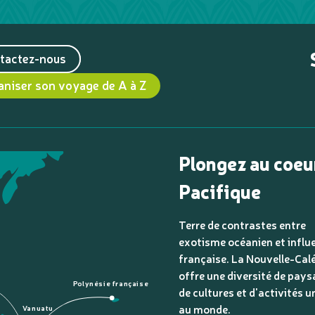
tactez-nous
aniser son voyage de A à Z
Plongez au coeu
Pacifique
Terre de contrastes entre
exotisme océanien et influ
française. La Nouvelle-Cal
offre une diversité de pays
Polynésie française
de cultures et d'activités u
au monde.
Vanuatu