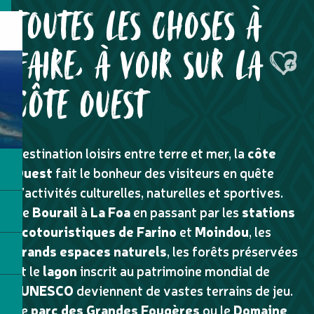
TOUTES LES CHOSES À
FAIRE, À VOIR SUR LA
Ajouter
CÔTE OUEST
Destination loisirs entre terre et mer, la
côte
Ouest
fait le bonheur des visiteurs en quête
d’activités culturelles, naturelles et sportives.
De
Bourail
à
La Foa
en passant par les
stations
écotouristiques de Farino
et
Moindou
, les
grands espaces naturels
, les forêts préservées
et le
lagon
inscrit au patrimoine mondial de
l’
UNESCO
deviennent de vastes terrains de jeu.
Le
parc des Grandes Fougères
ou le
Domaine