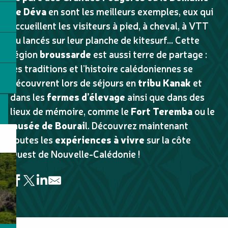
de Déva
en sont les meilleurs exemples, eux qui
accueillent les visiteurs à pied, à cheval, à VTT
ou lancés sur leur planche de kitesurf… Cette
région
broussarde
est aussi terre de partage :
les traditions et l’histoire calédoniennes se
découvrent lors de séjours en
tribu Kanak
et
dans les
fermes d’élevage
ainsi que dans des
lieux de mémoire, comme le
Fort Teremba
ou le
musée de Bourai
l. Découvrez maintenant
toutes les
expériences à vivre
sur la côte
Ouest de Nouvelle-Calédonie !
Scub'Addict