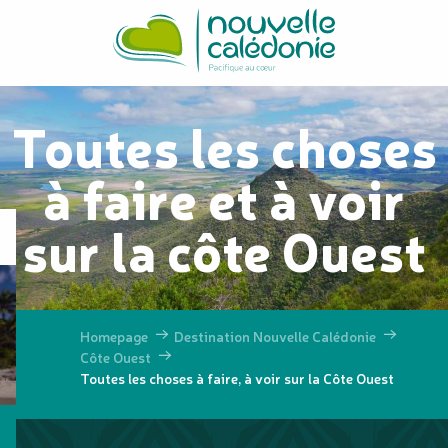
Aller
au
contenu
principal
Toutes les choses
à faire et à voir
sur la côte Ouest
Homepage
Destination Nouvelle Calédonie
Côte Ouest
Toutes les choses à faire, à voir sur la Côte Ouest