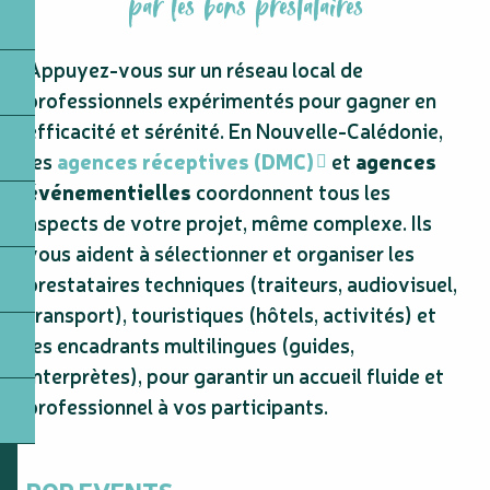
4
par les bons prestataires
Adopter un lieu
5
Enrichir son programme
Appuyez-vous sur un réseau local de
professionnels expérimentés pour gagner en
efficacité et sérénité. En Nouvelle-Calédonie,
les
agences réceptives (DMC)
et
agences
événementielles
coordonnent tous les
aspects de votre projet, même complexe. Ils
vous aident à sélectionner et organiser les
prestataires techniques (traiteurs, audiovisuel,
transport), touristiques (hôtels, activités) et
les encadrants multilingues (guides,
interprètes), pour garantir un accueil fluide et
professionnel à vos participants.