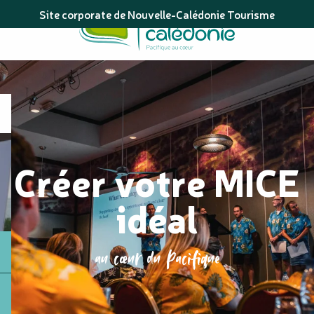
Aller
Site corporate de Nouvelle-Calédonie Tourisme
au
contenu
principal
Créer votre MICE
idéal
au cœur du Pacifique