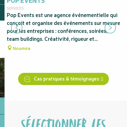
POP EVENTS
T
SERVICES
SER
Pop Events est une agence événementielle qui
Sp
conçoit et organise des événements sur mesure
co
pour les entreprises : conférences, soirées,
ex
team buildings. Créativité, rigueur et...
mé
Nouméa
Cas pratiques & témoignages
SÉLECTIONNER LES