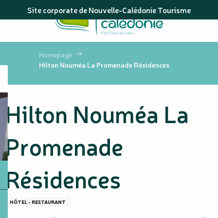
Aller
Site corporate de Nouvelle-Calédonie Tourisme
au
contenu
principal
Homepage
Hilton Nouméa La Promenade Résidences
Hilton Nouméa La
Promenade
Résidences
HÔTEL - RESTAURANT