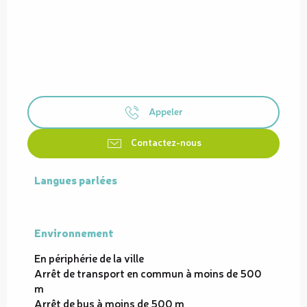
Appeler
Contactez-nous
Langues parlées
Langues parlées
Environnement
Environnement
En périphérie de la ville
Arrêt de transport en commun à moins de 500
m
Arrêt de bus à moins de 500 m