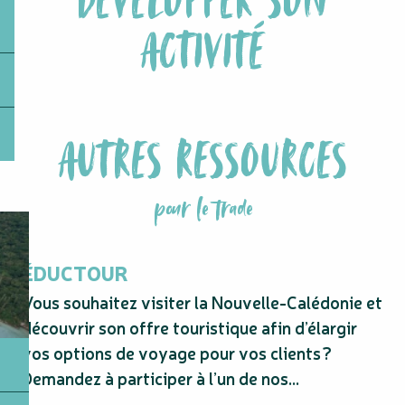
DÉVELOPPER SON
ACTIVITÉ
PROGRAMME SPÉCIALISTE
PLATEFORME E-LEARNING
SOUMETTRE UN SÉJOUR PACKAGÉ
AUTRES RESSOURCES
pour le trade
ÉDUCTOUR
Vous souhaitez visiter la Nouvelle-Calédonie et
découvrir son offre touristique afin d’élargir
vos options de voyage pour vos clients ?
Demandez à participer à l’un de nos...