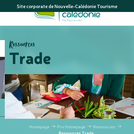
Aller
Site corporate de Nouvelle-Calédonie Tourisme
au
contenu
principal
Ressources
Trade
Homepage
Pro Homepage
Ressources
Ressources Trade