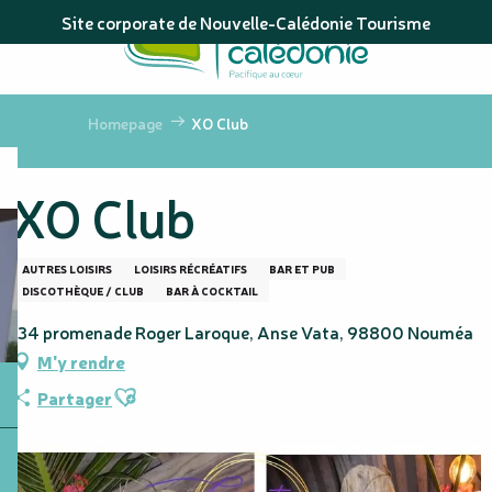
Aller
Site corporate de Nouvelle-Calédonie Tourisme
au
contenu
principal
Homepage
XO Club
XO Club
AUTRES LOISIRS
LOISIRS RÉCRÉATIFS
BAR ET PUB
DISCOTHÈQUE / CLUB
BAR À COCKTAIL
134 promenade Roger Laroque, Anse Vata, 98800 Nouméa
M'y rendre
Ajouter aux favoris
Partager