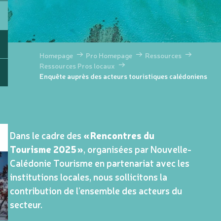
Homepage
Pro Homepage
Ressources
Ressources Pros locaux
Enquête auprès des acteurs touristiques calédoniens
Dans le cadre des
« Rencontres du
Tourisme 2025 »
, organisées par Nouvelle-
Calédonie Tourisme en partenariat avec les
institutions locales, nous sollicitons la
contribution de l’ensemble des acteurs du
secteur.