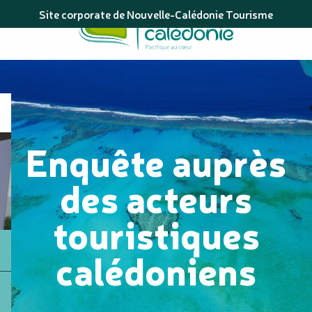
Aller
Site corporate de Nouvelle-Calédonie Tourisme
au
contenu
principal
Enquête auprès
des acteurs
touristiques
calédoniens